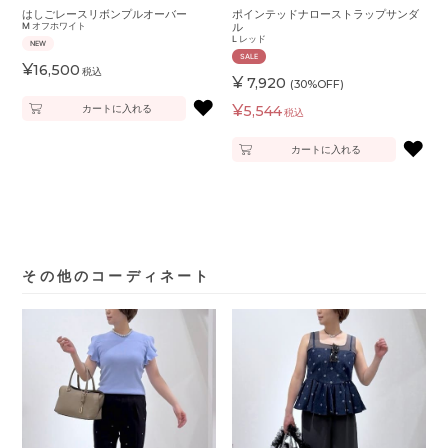
はしごレースリボンプルオーバー
ポインテッドナローストラップサンダ
M
オフホワイト
ル
L
レッド
NEW
SALE
¥
16,500
税込
¥
7,920
(30%OFF)
♥
¥
カートに入れる
5,544
税込
♥
カートに入れる
その他のコーディネート