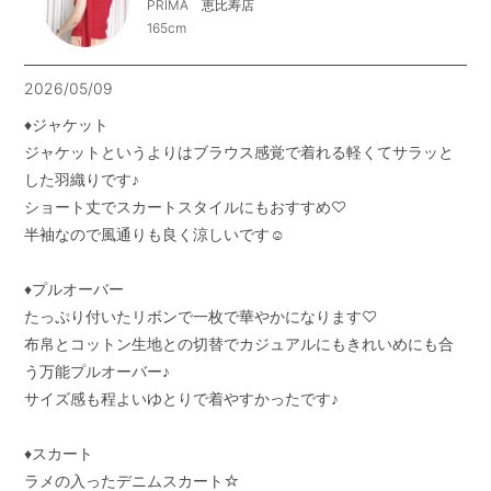
PRIMA 恵比寿店
165cm
2026/05/09
♦︎ジャケット

ジャケットというよりはブラウス感覚で着れる軽くてサラッと
した羽織りです♪

ショート丈でスカートスタイルにもおすすめ♡

半袖なので風通りも良く涼しいです☺︎

♦︎プルオーバー

たっぷり付いたリボンで一枚で華やかになります♡

布帛とコットン生地との切替でカジュアルにもきれいめにも合
う万能プルオーバー♪

サイズ感も程よいゆとりで着やすかったです♪

♦︎スカート

ラメの入ったデニムスカート☆
