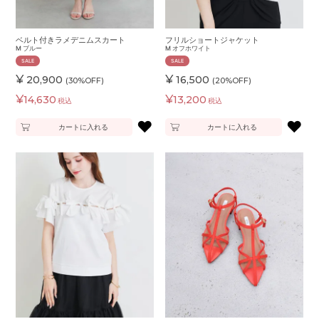
ベルト付きラメデニムスカート
フリルショートジャケット
M
ブルー
M
オフホワイト
SALE
SALE
¥
¥
20,900
16,500
(30%OFF)
(20%OFF)
¥
¥
14,630
13,200
税込
税込
♥
♥
カートに入れる
カートに入れる