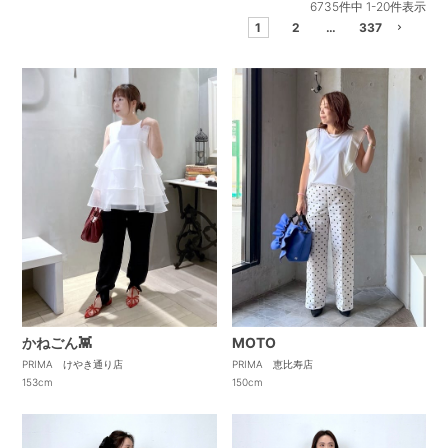
6735
件中
1
-
20
件表示
1
2
…
337
かねごん👾
MOTO
PRIMA けやき通り店
PRIMA 恵比寿店
153cm
150cm