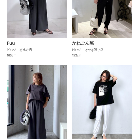
Fuu
かねごん👾
PRIMA 恵比寿店
PRIMA けやき通り店
165cm
153cm