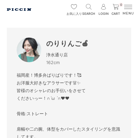
0
SEARCH
LOGIN
CART
お気に入り
のりりんご🍎
浄水通り店
162cm
福岡産！博多弁ばりばりです！🥰

お洋服大好きなアラサーです👗✨

皆様のオシャレのお手伝いをさせて

くださいっー！∩ˊω ˋ∩❤❤

骨格:ストレート

肩幅や二の腕、体型をカバーしたスタイリングを意識
してます。
