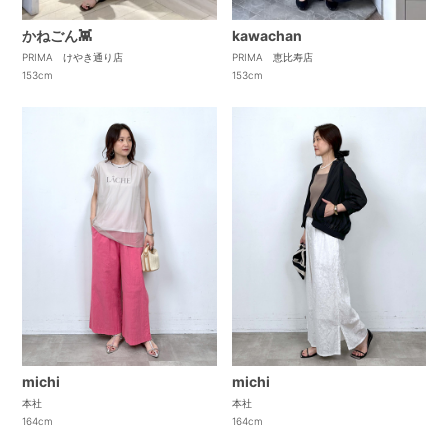
かねごん👾
kawachan
PRIMA けやき通り店
PRIMA 恵比寿店
153cm
153cm
michi
michi
本社
本社
164cm
164cm