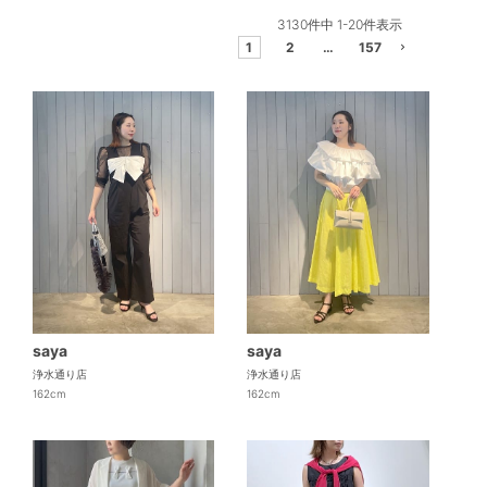
3130
件中
1
-
20
件表示
1
2
…
157
saya
saya
浄水通り店
浄水通り店
162cm
162cm