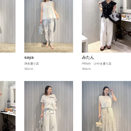
saya
みたん
浄水通り店
PRIMA けやき通り店
162cm
164cm