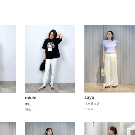
saya
michi
浄水通り店
本社
162cm
164cm