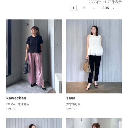
7883
件中
1
-
20
件表示
1
2
…
395
kawachan
saya
PRIMA 恵比寿店
浄水通り店
153cm
162cm