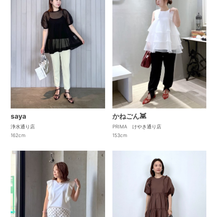
saya
かねごん👾
浄水通り店
PRIMA けやき通り店
162cm
153cm