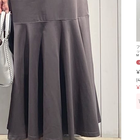
フ
ッ
M
¥
(
¥