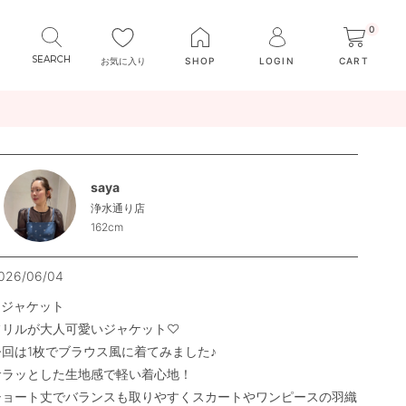
0
お気に入り
SHOP
LOGIN
CART
saya
浄水通り店
162cm
026/06/04
ジャケット

フリルが大人可愛いジャケット♡

今回は1枚でブラウス風に着てみました♪

サラッとした生地感で軽い着心地！

ショート丈でバランスも取りやすくスカートやワンピースの羽織