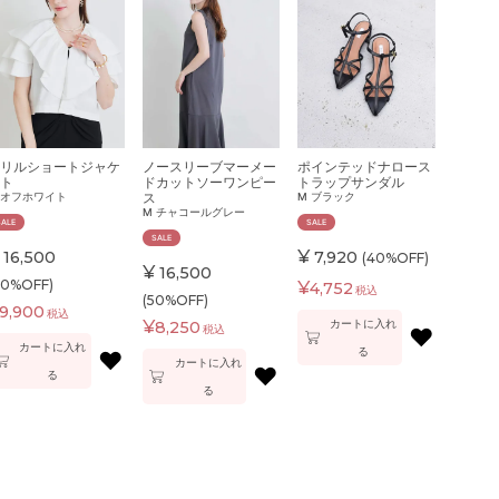
リルショートジャケ
ノースリーブマーメー
ポインテッドナロース
ト
ドカットソーワンピー
トラップサンダル
ス
オフホワイト
M
ブラック
M
チャコールグレー
SALE
SALE
SALE
¥
16,500
7,920
(40%OFF)
¥
16,500
40%OFF)
¥
4,752
税込
(50%OFF)
9,900
税込
¥
カートに入れ
8,250
税込
♥
カートに入れ
る
♥
カートに入れ
♥
る
る