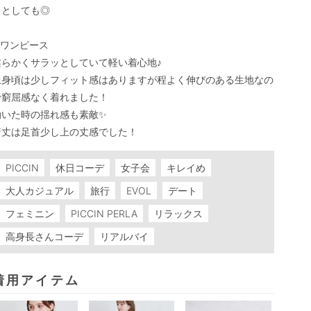
としても◎

︎ワンピース

柔らかくサラッとしていて軽い着心地♪

上身頃は少しフィット感はありますが程よく伸びのある生地なの
で窮屈感なく着れました！

動いた時の揺れ感も素敵✨

PICCIN
休日コーデ
女子会
キレイめ
大人カジュアル
旅行
EVOL
デート
フェミニン
PICCIN PERLA
リラックス
高身長さんコーデ
リアルバイ
着用アイテム