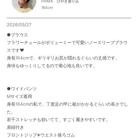
PRIMA けやき通り店
164cm
2026/05/27
●ブラウス

フラワーチュールがボリューミーで可愛いノースリーブブラウ
スです❤️

身長164cmで、ギリギリお尻が隠れるぐらいの丈感です。

身頃もゆっくりしてるので着心地も良いです。

●ワイドパンツ

Mサイズ着用

身長164cmの私で、丁度足の甲に裾がかかるぐらいの長さでし
た。

若干ストレッチも効いてて、すごく履きやすいです。

肩紐付き

フロントジップ➕ウエスト後ろゴム
