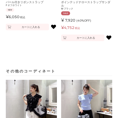
パール付きリボンストラップ
ポインテッドナローストラップサンダ
F
オフホワイト
ル
M
ブラック
NEW
SALE
¥
6,050
税込
¥
7,920
(40%OFF)
♥
¥
カートに入れる
4,752
税込
♥
カートに入れる
その他のコーディネート