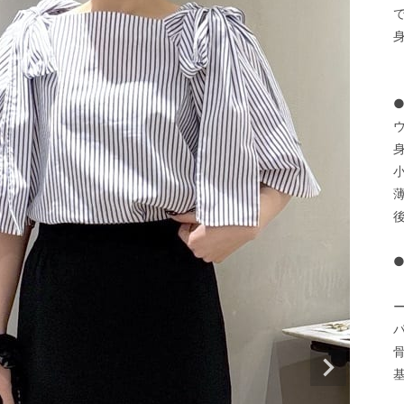
で
身
骨
基
    