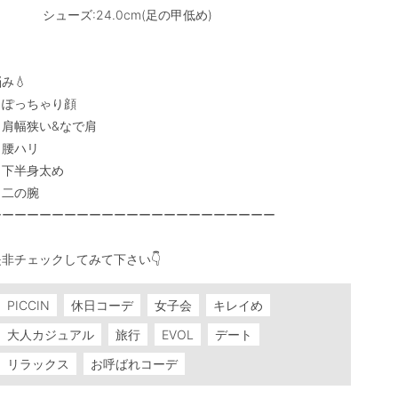
         シューズ:24.0cm(足の甲低め)

み💧

・ぽっちゃり顔

肩幅狭い&なで肩

腰ハリ

下半身太め

二の腕

ーーーーーーーーーーーーーーーーーーーーーーー

是非チェックしてみて下さい👇
PICCIN
休日コーデ
女子会
キレイめ
大人カジュアル
旅行
EVOL
デート
リラックス
お呼ばれコーデ