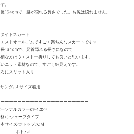
す。

身長164cmで、腰が隠れる長さでした。お尻は隠れません。

●タイトスカート

ウエストオールゴムですごく楽ちんなスカートです✨

長164cmで、足首隠れる長さになので

小柄な方はウエスト一折りしても良いと思います。

薄いニット素材なので、すごく細見えです。

後ろにスリット入り

●サンダルLサイズ着用

ーーーーーーーーーーーーーーーーーーーーーー

パーソナルカラー👉イエベ

格👉ウェーブタイプ

本サイズ👉トップス:M

            ボトム:L
