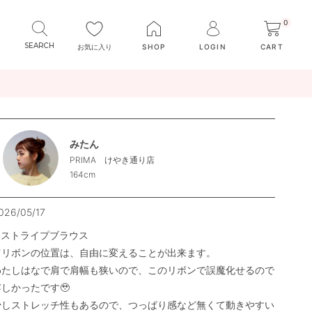
0
お気に入り
SHOP
LOGIN
CART
みたん
PRIMA けやき通り店
164cm
026/05/17
●ストライプブラウス

肩リボンの位置は、自由に変えることが出来ます。

わたしはなで肩で肩幅も狭いので、このリボンで誤魔化せるので
しかったです🥹

少しストレッチ性もあるので、つっぱり感など無くて動きやすい