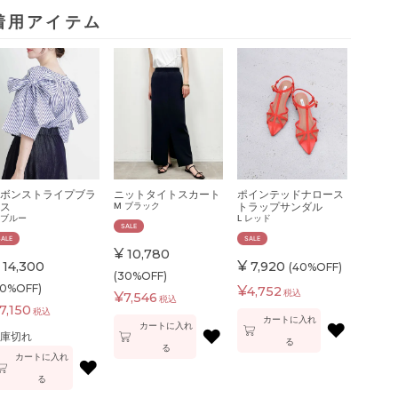
着用アイテム
ボンストライプブラ
ニットタイトスカート
ポインテッドナロース
ス
トラップサンダル
M
ブラック
ブルー
L
レッド
SALE
SALE
SALE
¥
10,780
¥
14,300
7,920
(40%OFF)
(30%OFF)
50%OFF)
¥
4,752
税込
¥
7,546
税込
7,150
税込
カートに入れ
♥
カートに入れ
♥
庫切れ
る
る
カートに入れ
♥
る