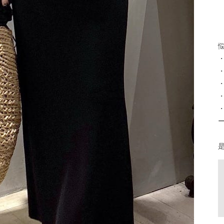
      
悩
・
・
・
・