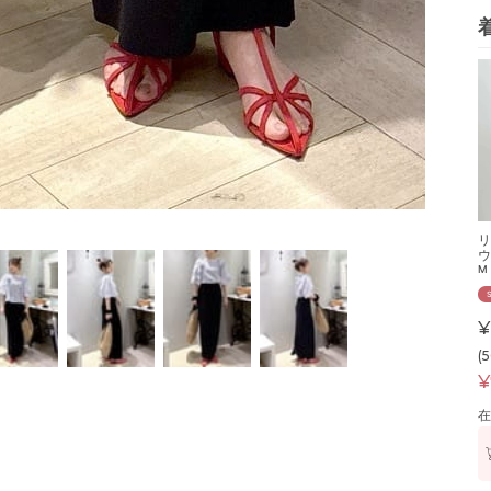
リ
ウ
M
¥
(
¥
在