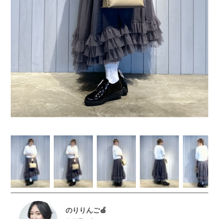
のりりんご🍎