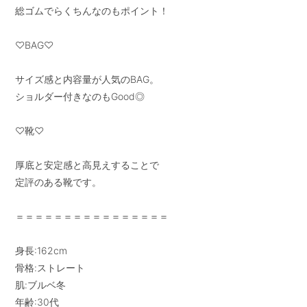
総ゴムでらくちんなのもポイント！

♡BAG♡

サイズ感と内容量が人気のBAG。

ショルダー付きなのもGood◎

♡靴♡

厚底と安定感と高見えすることで

定評のある靴です。

＝＝＝＝＝＝＝＝＝＝＝＝＝＝＝＝

身長:162cm

骨格:ストレート

肌:ブルベ冬

年齢:30代
