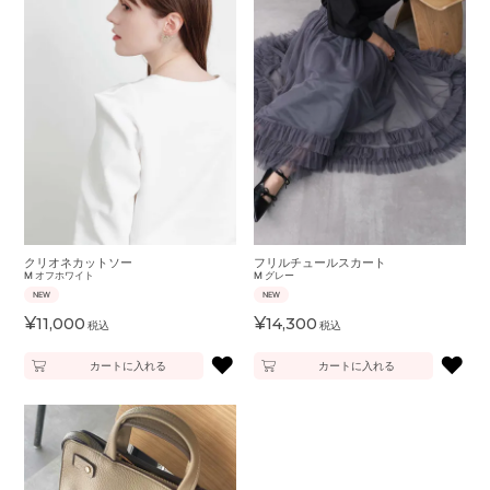
クリオネカットソー
フリルチュールスカート
M
オフホワイト
M
グレー
NEW
NEW
¥
¥
11,000
14,300
税込
税込
♥
♥
カートに入れる
カートに入れる