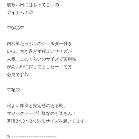
肌寒い日にはもってこいの

アイテム！◎

♡BAG♡

内容量たっぷりのショルダー付き

BAG。大き過ぎず程よいサイズが

人気。このくらいのサイズで実用性

が高いBAG探してましたー！て方

必見です👍

♡靴♡

程よい厚底と安定感のある靴。

マジックテープ仕様なのも楽ちん！

普段24.0〜24.5でLサイズを履いてます。

✎ ------------------------
