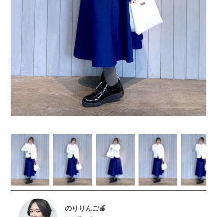
のりりんご🍎