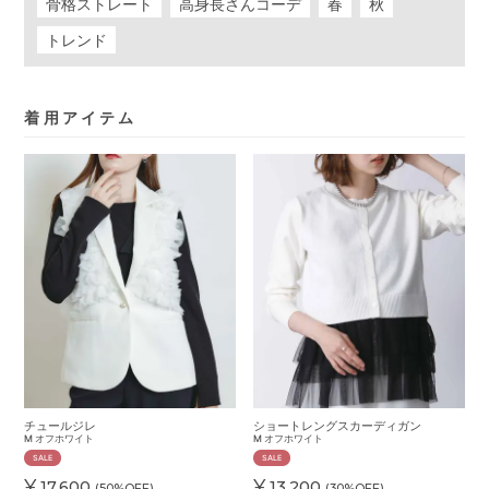
骨格ストレート
高身長さんコーデ
春
秋
トレンド
着用アイテム
チュールジレ
ショートレングスカーディガン
M
オフホワイト
M
オフホワイト
SALE
SALE
¥
¥
17,600
13,200
(50%OFF)
(30%OFF)