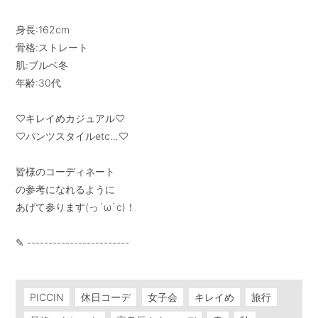
身長:162cm

骨格:ストレート

肌:ブルベ冬

年齢:30代

♡キレイめカジュアル♡

♡パンツスタイルetc…♡

皆様のコーディネート

の参考になれるように

あげて参ります(っ´ω`c)！

✎ ------------------------

PICCIN
休日コーデ
女子会
キレイめ
旅行