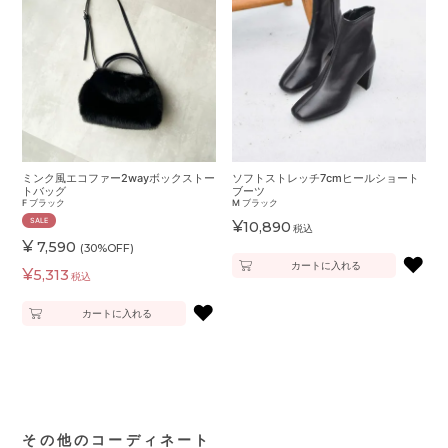
ミンク風エコファー2wayボックストー
ソフトストレッチ7cmヒールショート
トバッグ
ブーツ
F
ブラック
M
ブラック
SALE
¥
10,890
税込
¥
7,590
(30%OFF)
♥
カートに入れる
¥
5,313
税込
♥
カートに入れる
その他のコーディネート