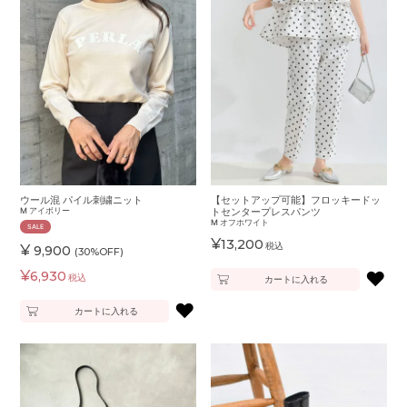
ウール混 パイル刺繍ニット
【セットアップ可能】フロッキードッ
M
アイボリー
トセンタープレスパンツ
M
オフホワイト
SALE
¥
13,200
税込
¥
9,900
(30%OFF)
¥
♥
6,930
税込
カートに入れる
♥
カートに入れる