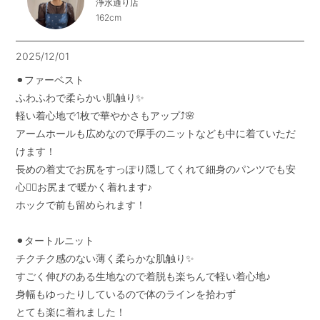
浄水通り店
162cm
2025/12/01
⚫︎ファーベスト

ふわふわで柔らかい肌触り✨

軽い着心地で1枚で華やかさもアップ⤴️🌸

アームホールも広めなので厚手のニットなども中に着ていただ
けます！

長めの着丈でお尻をすっぽり隠してくれて細身のパンツでも安
心😮‍💨お尻まで暖かく着れます♪

ホックで前も留められます！

⚫︎タートルニット

チクチク感のない薄く柔らかな肌触り✨

すごく伸びのある生地なので着脱も楽ちんで軽い着心地♪

身幅もゆったりしているので体のラインを拾わず

とても楽に着れました！
