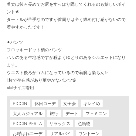
着丈は後ろ長めでお尻をすっぽり隠してくれるのも嬉しいポイ
ント🌟

タートルが苦手なのですが首周りは全く締め付け感がないので
着やすかったです！

⚫︎パンツ

フロッキードット柄のパンツ

ハリのある生地感ですが程よくゆとりのあるシルエットになり
ます。

ウエスト後ろがゴムになっているので着脱も楽ちん✨

1枚で存在感があり華やかなパンツ🌸

PICCIN
休日コーデ
女子会
キレイめ
大人カジュアル
旅行
デート
フェミニン
PICCIN PERLA
リラックス
色柄物
お呼ばれコーデ
リアルバイ
ワントーン