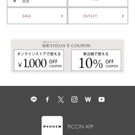
雑貨
SALE
OUTLET