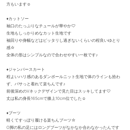
方もいます☺︎

♦︎カットソー

袖口のたっぷりなチュールが華やか♡

生地もしっかりめなカット生地です

袖回りや身幅などはピッタリし過ぎないくらいの程良いゆとり
感☆

全体の形はシンプルなので合わせやすい一枚です♪

♦︎ジャンパースカート

程よいハリ感のあるダンボールニット生地で体のラインも拾わ
ず、バサっと着れて楽ちんです♪

前後深めのVネックデザインで見た目はスッキしてます♡

丈は私の身長165cmで膝上10cm位でした☺︎

♦︎ブーツ

軽くてすっぽり履ける楽ちんブーツ☆

O脚の私の足にはロングブーツがなかなか合わなかったんです