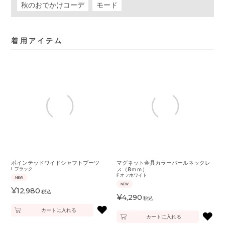
秋のおでかけコーデ
モード
着用アイテム
ポインテッドワイドシャフトブーツ
マグネット金具カラーパールネックレ
L
ブラック
ス（8ｍｍ）
F
オフホワイト
NEW
NEW
¥
12,980
税込
¥
4,290
税込
♥
カートに入れる
♥
カートに入れる