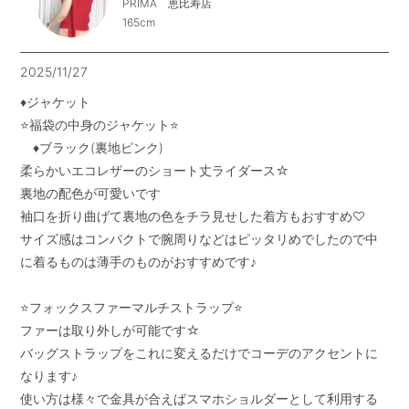
PRIMA 恵比寿店
165cm
2025/11/27
♦︎ジャケット

⭐️福袋の中身のジャケット⭐️

　♦︎ブラック(裏地ピンク)

柔らかいエコレザーのショート丈ライダース☆

裏地の配色が可愛いです

袖口を折り曲げて裏地の色をチラ見せした着方もおすすめ♡

サイズ感はコンパクトで腕周りなどはピッタリめでしたので中
に着るものは薄手のものがおすすめです♪

⭐️フォックスファーマルチストラップ⭐️

ファーは取り外しが可能です☆

バッグストラップをこれに変えるだけでコーデのアクセントに
なります♪

使い方は様々で金具が合えばスマホショルダーとして利用する