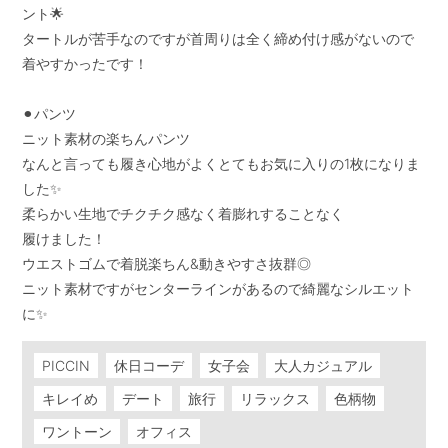
ント🌟

タートルが苦手なのですが首周りは全く締め付け感がないので
着やすかったです！

⚫︎パンツ

ニット素材の楽ちんパンツ

なんと言っても履き心地がよくとてもお気に入りの1枚になりま
した✨

柔らかい生地でチクチク感なく着膨れすることなく

履けました！

ウエストゴムで着脱楽ちん&動きやすさ抜群◎

ニット素材ですがセンターラインがあるので綺麗なシルエット
に✨
PICCIN
休日コーデ
女子会
大人カジュアル
キレイめ
デート
旅行
リラックス
色柄物
ワントーン
オフィス