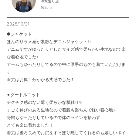
浄水通り店
162cm
2025/10/31
●ジャケット

ほんのりラメ感が素敵なデニムジャケット✨

デニムですがゆったりとしたサイズ感で柔らかい生地なので楽
な着心地でした♪

アームもゆったりしてるので中に厚手のものも着ていただけま
す！

着丈はお尻半分かかる丈感でした！

⚫︎タートルニット

チクチク感のない薄く柔らかな肌触り✨

すごく伸びのある生地なので着脱も楽ちんで軽い着心地♪

身幅もゆったりしているので体のラインを拾わず

とても楽に着れました！

着丈は後ろ長めでお尻をすっぽり隠してくれるのも嬉しいポイ