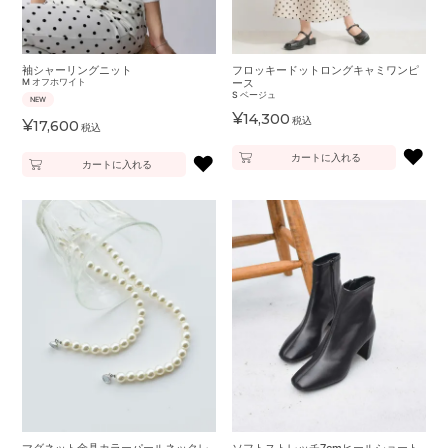
袖シャーリングニット
フロッキードットロングキャミワンピ
M
オフホワイト
ース
S
ベージュ
NEW
¥
14,300
税込
¥
17,600
税込
♥
♥
カートに入れる
カートに入れる