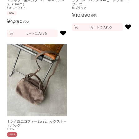
マグネット金具カラーパールネックレ
ソフトストレッチ7cmヒールショート
ス（8ｍｍ）
ブーツ
F
オフホワイト
M
ブラック
NEW
¥
10,890
税込
¥
4,290
税込
♥
カートに入れる
♥
カートに入れる
ミンク風エコファー2wayボックストー
トバッグ
F
グレー
SALE