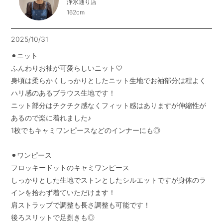
浄水通り店
162cm
2025/10/31
⚫︎ニット

ふんわりお袖が可愛らしいニット♡

身頃は柔らかくしっかりとしたニット生地でお袖部分は程よく
ハリ感のあるブラウス生地です！

ニット部分はチクチク感なくフィット感はありますが伸縮性が
あるので楽に着れました♪

1枚でもキャミワンピースなどのインナーにも◎

⚫︎ワンピース

フロッキードットのキャミワンピース

しっかりとした生地でストンとしたシルエットですが身体のラ
インを拾わず着ていただけます！

肩ストラップで調整も長さ調整も可能です！

後ろスリットで足捌きも◎
