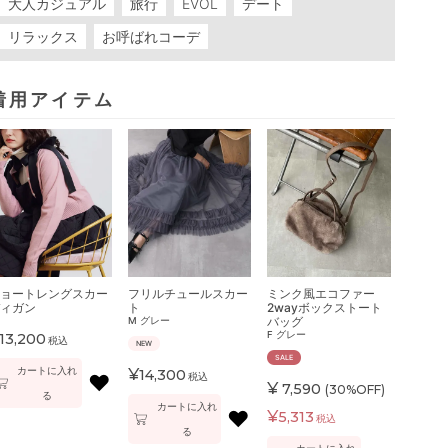
大人カジュアル
旅行
EVOL
デート
リラックス
お呼ばれコーデ
着用アイテム
ョートレングスカー
フリルチュールスカー
ミンク風エコファー
ィガン
ト
2wayボックストート
バッグ
M
グレー
F
グレー
13,200
税込
NEW
SALE
カートに入れ
¥
14,300
♥
税込
¥
7,590
(30%OFF)
る
カートに入れ
♥
¥
5,313
税込
る