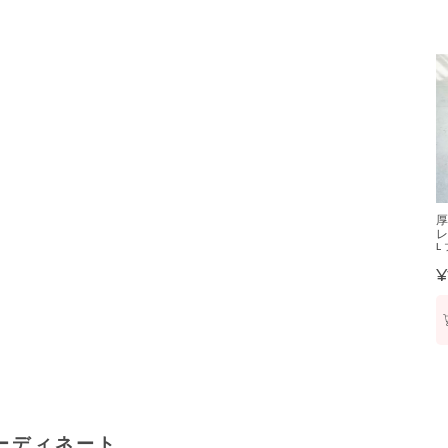
厚
レ
L
¥
ーディネート