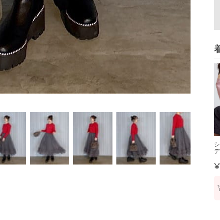
シ
デ
¥