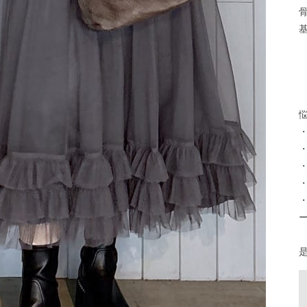
骨
基
    
      
悩
・
・
・
・