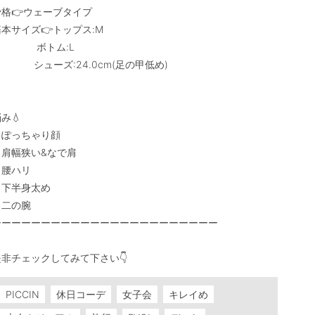
格👉ウェーブタイプ

本サイズ👉トップス:M

            ボトム:L

         シューズ:24.0cm(足の甲低め)

み💧

・ぽっちゃり顔

肩幅狭い&なで肩

腰ハリ

下半身太め

二の腕

ーーーーーーーーーーーーーーーーーーーーーーー

是非チェックしてみて下さい👇
PICCIN
休日コーデ
女子会
キレイめ