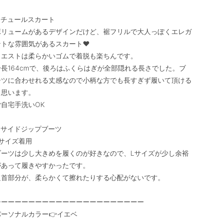
●チュールスカート

ボリュームがあるデザインだけど、裾フリルで大人っぽくエレガ
ントな雰囲気があるスカート❤️

ウエストは柔らかいゴムで着脱も楽ちんです。

身長164cmで、後ろはふくらはぎが全部隠れる長さでした。ブ
ーツに合わせれる丈感なので小柄な方でも長すぎず履いて頂ける
思います。

自宅手洗いOK

●サイドジップブーツ

サイズ着用

ブーツは少し大きめを履くのが好きなので、Lサイズが少し余裕
があって履きやすかったです。

足首部分が、柔らかくて擦れたりする心配がないです。

ーーーーーーーーーーーーーーーーーーーーーー

パーソナルカラー👉イエベ
