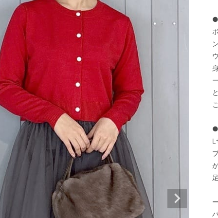
と
ご
L