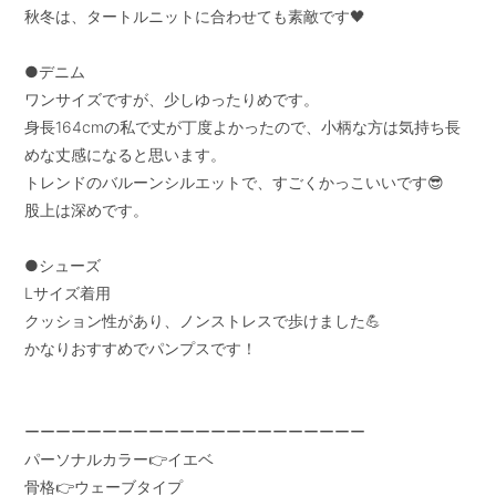
秋冬は、タートルニットに合わせても素敵です🖤

●デニム

ワンサイズですが、少しゆったりめです。

身長164cmの私で丈が丁度よかったので、小柄な方は気持ち長
めな丈感になると思います。

トレンドのバルーンシルエットで、すごくかっこいいです😎

股上は深めです。

●シューズ

Lサイズ着用

クッション性があり、ノンストレスで歩けました💪

かなりおすすめでパンプスです！

ーーーーーーーーーーーーーーーーーーーーーー

パーソナルカラー👉イエベ

骨格👉ウェーブタイプ
