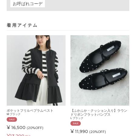
お呼ばれコーデ
着用アイテム
ポケットフリルペプラムベスト
【ふかふか・クッション入り】ラウン
M
ブラック
ドリボンフラットパンプス
L
ブラック
SALE
SALE
¥
16,500
(20%OFF)
¥
11,990
(20%OFF)
¥