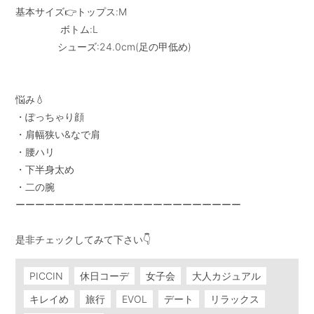
基本サイズ👉トップス:M

                ボトム:L

               シューズ:24.0cm(足の甲低め)

悩み💧

・ぽっちゃり顔

・肩幅狭い&なで肩

・腰ハリ

・下半身太め

・二の腕

ーーーーーーーーーーーーーーーーーーーーーーー

是非チェックしてみて下さい👇
PICCIN
休日コーデ
女子会
大人カジュアル
キレイめ
旅行
EVOL
デート
リラックス