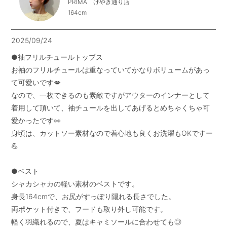
PRIMA けやき通り店
164cm
2025/09/24
●袖フリルチュールトップス

お袖のフリルチュールは重なっていてかなりボリュームがあっ
て可愛いです💋

なので、一枚できるのも素敵ですがアウターのインナーとして
着用して頂いて、袖チュールを出してあげるとめちゃくちゃ可
愛かったです👀

身頃は、カットソー素材なので着心地も良くお洗濯もOKですー
💪

●ベスト

シャカシャカの軽い素材のベストです。

身長164cmで、お尻がすっぽり隠れる長さでした。

両ポケット付きで、フードも取り外し可能です。

軽く羽織れるので、夏はキャミソールに合わせても◎
