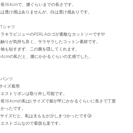
身長164cmで、腰ぐらいまでの長さです。

黒は透け感はありませんが、白は透け感ありです。

︎Tシャツ

キラキラビジューのPERLAロゴが素敵なカットソーです🩷

肌触りが気持ち良く、サラサラしたコットン素材です。

お袖も短すぎず、二の腕を隠してくれます。

164cmの私だと、腰にかかるぐらいの丈感でした。

パンツ

サイズ着用

ウエストリボンは取り外し可能です。

身長164cmの私はLサイズで裾が甲にかかるぐらいに長さで丁度
よかったです。

Mサイズだと、私は太ももが少しきつかったです🥲

ウエストゴムなので着脱も楽です。
