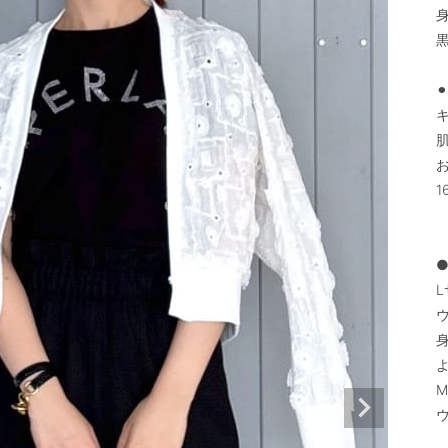
⚫
●
L