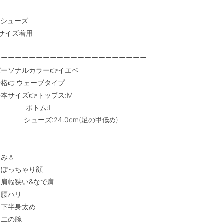
シューズ

サイズ着用

ーーーーーーーーーーーーーーーーーーーーーー

パーソナルカラー👉イエベ

格👉ウェーブタイプ

本サイズ👉トップス:M

            ボトム:L

         シューズ:24.0cm(足の甲低め)

み💧

・ぽっちゃり顔

肩幅狭い&なで肩

腰ハリ

下半身太め

二の腕
