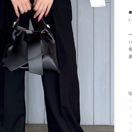
●
L
骨
基
    
      
悩
・
・
・
・