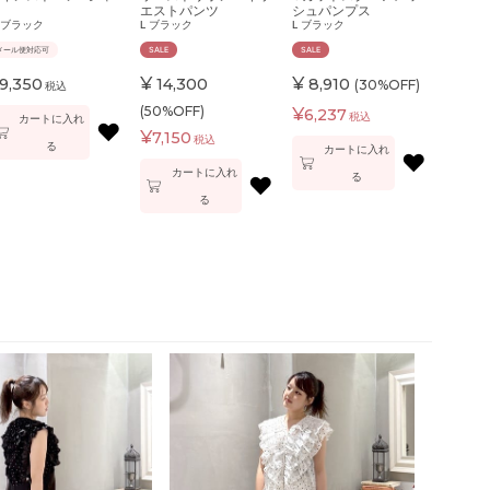
エストパンツ
シュパンプス
ブラック
L
ブラック
L
ブラック
メール便対応可
SALE
SALE
¥
¥
9,350
14,300
8,910
(30%OFF)
税込
(50%OFF)
¥
6,237
税込
カートに入れ
♥
¥
7,150
税込
る
カートに入れ
♥
カートに入れ
る
♥
る