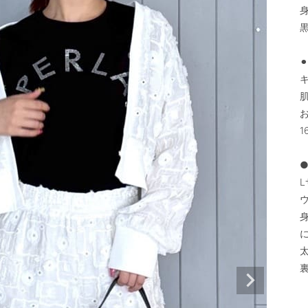
⚫
●
L