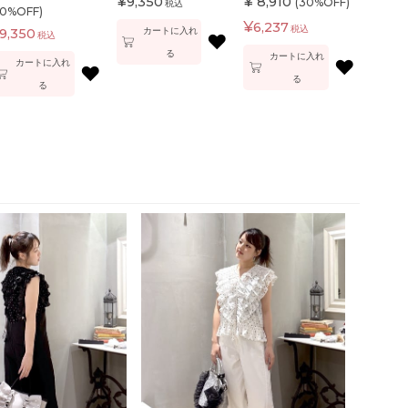
¥
¥
9,350
8,910
(30%OFF)
税込
50%OFF)
¥
6,237
税込
カートに入れ
9,350
税込
♥
る
カートに入れ
♥
カートに入れ
♥
る
る