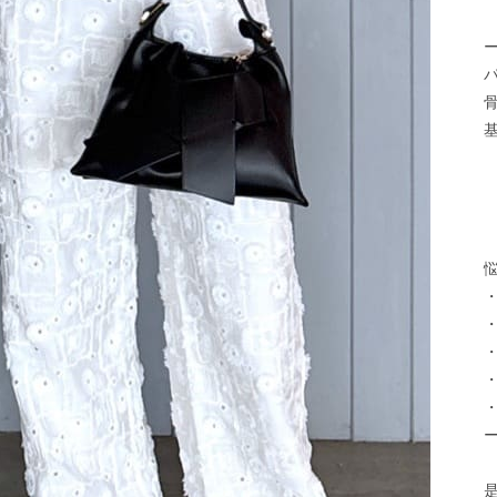
骨
基
    
      
悩
・
・
・
・