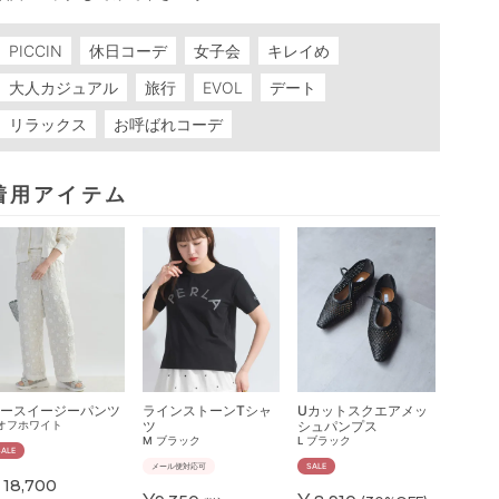
PICCIN
休日コーデ
女子会
キレイめ
大人カジュアル
旅行
EVOL
デート
リラックス
お呼ばれコーデ
着用アイテム
ースイージーパンツ
ラインストーンTシャ
Uカットスクエアメッ
ツ
シュパンプス
オフホワイト
M
ブラック
L
ブラック
SALE
メール便対応可
SALE
18,700