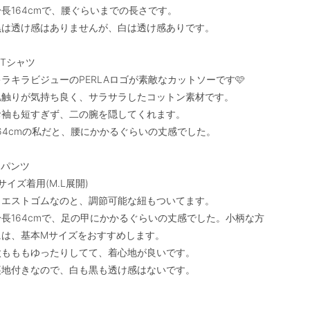
身長164cmで、腰ぐらいまでの長さです。

黒は透け感はありませんが、白は透け感ありです。

︎Tシャツ

キラキラビジューのPERLAロゴが素敵なカットソーです🩷

肌触りが気持ち良く、サラサラしたコットン素材です。

お袖も短すぎず、二の腕を隠してくれます。

164cmの私だと、腰にかかるぐらいの丈感でした。

パンツ

サイズ着用(M.L展開)

ウエストゴムなのと、調節可能な紐もついてます。

身長164cmで、足の甲にかかるぐらいの丈感でした。小柄な方
には、基本Mサイズをおすすめします。

太もももゆったりしてて、着心地が良いです。

裏地付きなので、白も黒も透け感はないです。
