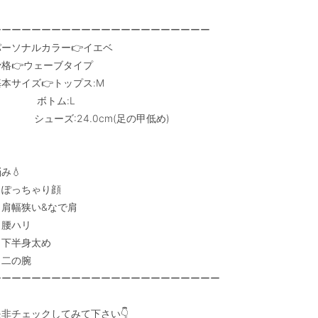
ーーーーーーーーーーーーーーーーーーーーーー

パーソナルカラー👉イエベ

格👉ウェーブタイプ

本サイズ👉トップス:M

            ボトム:L

         シューズ:24.0cm(足の甲低め)

み💧

・ぽっちゃり顔

肩幅狭い&なで肩

腰ハリ

下半身太め

二の腕

ーーーーーーーーーーーーーーーーーーーーーーー

是非チェックしてみて下さい👇