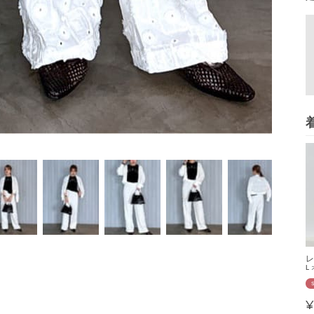
レ
L
¥