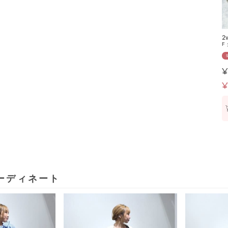
2
F
¥
¥
ーディネート