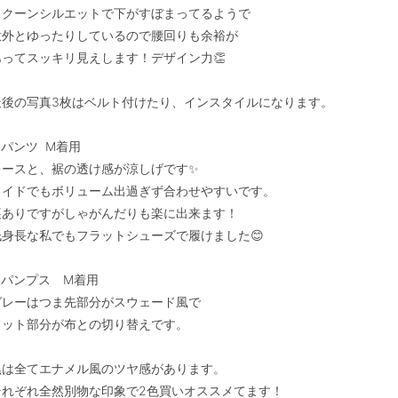
コクーンシルエットで下がすぼまってるようで

意外とゆったりしているので腰回りも余裕が

あってスッキリ見えします！デザイン力👏

最後の写真3枚はベルト付けたり、インスタイルになります。

パンツ  M着用

レースと、裾の透け感が涼しげです✨

ワイドでもボリューム出過ぎず合わせやすいです。

裏ありですがしゃがんだりも楽に出来ます！

低身長な私でもフラットシューズで履けました😊

●パンプス　M着用

グレーはつま先部分がスウェード風で

ドット部分が布との切り替えです。

黒は全てエナメル風のツヤ感があります。

それぞれ全然別物な印象で2色買いオススメてます！
