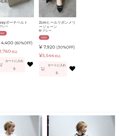
wayポーチベルト
2cmヒールリボンメリ
ージェーン
グレー
M
グレー
SALE
SALE
4,400
(60%OFF)
¥
7,920
(30%OFF)
1,760
税込
¥
5,544
税込
カートに入れ
♥
カートに入れ
♥
る
る