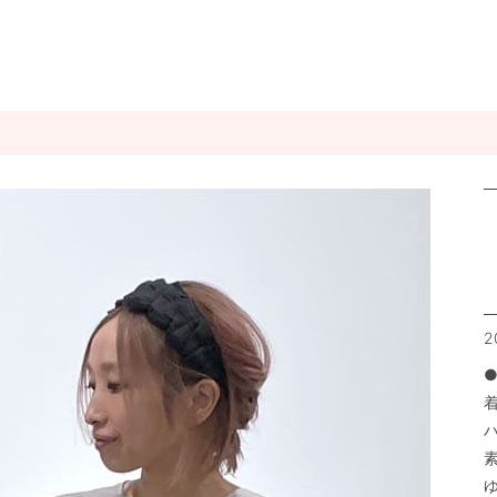
2
●
素