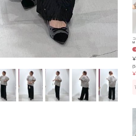
コ
M
¥
(
¥