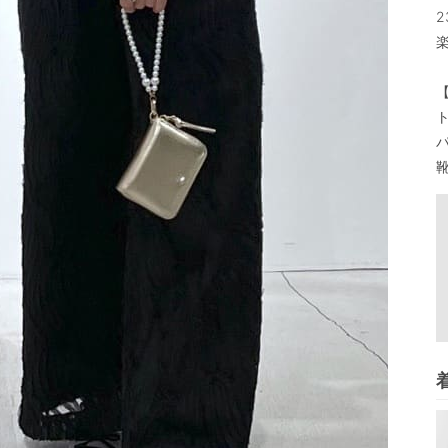
2
ト
パ
靴