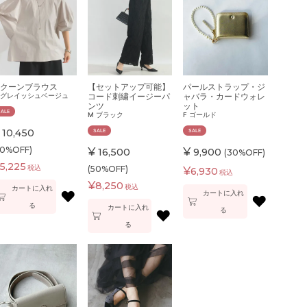
クーンブラウス
【セットアップ可能】
パールストラップ・ジ
コード刺繍イージーパ
ャバラ・カードウォレ
グレイッシュベージュ
ンツ
ット
SALE
M
ブラック
F
ゴールド
10,450
SALE
SALE
50%OFF)
¥
¥
16,500
9,900
(30%OFF)
5,225
税込
(50%OFF)
¥
6,930
税込
¥
8,250
税込
カートに入れ
♥
カートに入れ
♥
る
カートに入れ
る
♥
る