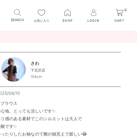
0
お気に入り
SHOP
LOGIN
CART
さわ
下北沢店
154cm
025/08/10
ブラウス

着心地、とっても涼しいです✨

ハリ感のある素材でこのシルエットは大人で

敵です✨

ゆったりしたお袖なので腕が細見えで嬉しい😂
