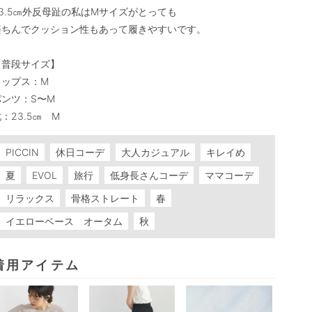
3.5㎝外反母趾の私はMサイズがとっても

楽ちんでクッション性もあって履きやすいです。

【普段サイズ】

ップス：M

ンツ：S〜M

：23.5㎝　M
PICCIN
休日コーデ
大人カジュアル
キレイめ
夏
EVOL
旅行
低身長さんコーデ
ママコーデ
リラックス
骨格ストレート
春
イエローベース オータム
秋
着用アイテム