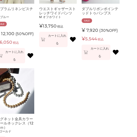
プラムリネンビスチ
ウエストギャザースト
ダブルリボンポインテ
レッチワイドパンツ
ッドトゥパンプス
ブルー
M
オフホワイト
SALE
SALE
¥
13,750
税込
¥
7,920
(30%OFF)
12,100
(50%OFF)
カートに入れ
♥
¥
5,544
税込
6,050
税込
る
カートに入れ
♥
カートに入れ
♥
る
る
グネット金具カラー
ールネックレス（12
ｍ）
ゴールド