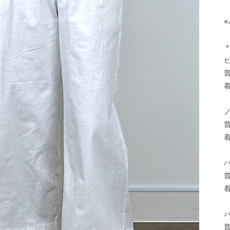
ビ
普
着
普
着
パ
普
着
パ
普