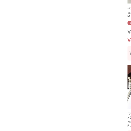
ペ
ェ
M
¥
¥
マ
パ
ｍ
F