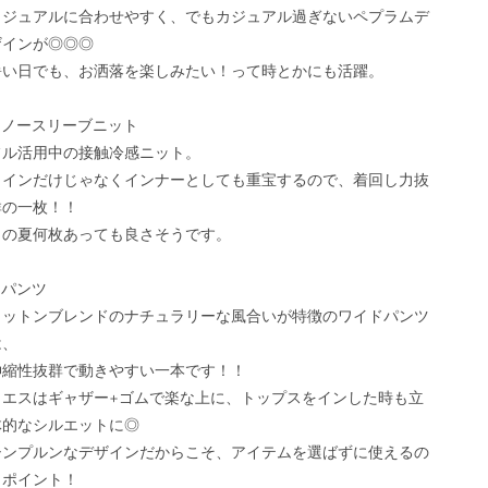
カジュアルに合わせやすく、でもカジュアル過ぎないペプラムデ
ザインが◎◎◎

暑い日でも、お洒落を楽しみたい！って時とかにも活躍。

●ノースリーブニット

フル活用中の接触冷感ニット。

メインだけじゃなくインナーとしても重宝するので、着回し力抜
の一枚！！

この夏何枚あっても良さそうです。

パンツ

コットンブレンドのナチュラリーな風合いが特徴のワイドパンツ
、

伸縮性抜群で動きやすい一本です！！

ウエスはギャザー+ゴムで楽な上に、トップスをインした時も立
体的なシルエットに◎

シンプルンなデザインだからこそ、アイテムを選ばずに使えるの
ポイント！
