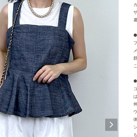
群
●
は
も