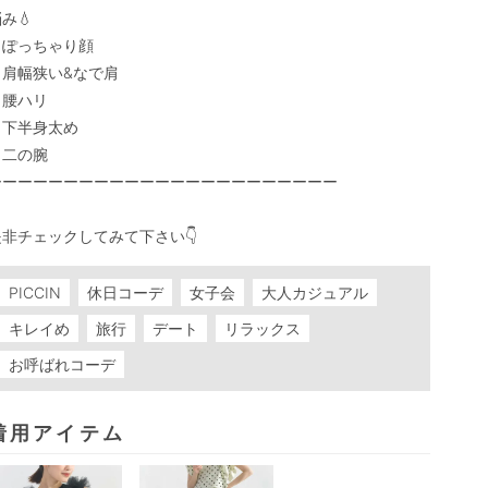
み💧

・ぽっちゃり顔

肩幅狭い&なで肩

腰ハリ

下半身太め

二の腕

ーーーーーーーーーーーーーーーーーーーーーーー

是非チェックしてみて下さい👇
PICCIN
休日コーデ
女子会
大人カジュアル
キレイめ
旅行
デート
リラックス
お呼ばれコーデ
着用アイテム