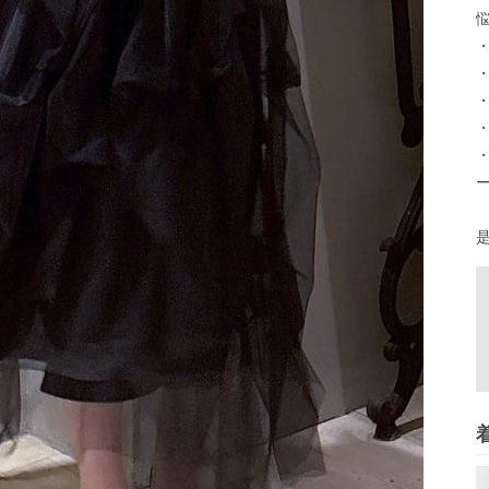
悩
・
・
・
・