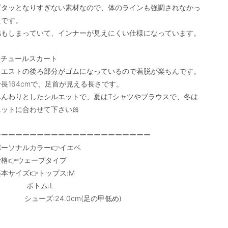
ピタッとなりすぎない素材なので、体のラインも強調されなかっ
です。

脇もしまっていて、インナーが見えにくい仕様になっています。

●チュールスカート

ウエストの後ろ部分がゴムになっているので着脱が楽ちんです。

長164cmで、足首が見える長さです。

ふんわりとしたシルエットで、夏はTシャツやブラウスで、冬は
ットに合わせて下さい🎀

ーーーーーーーーーーーーーーーーーーーーーー

パーソナルカラー👉イエベ

格👉ウェーブタイプ

本サイズ👉トップス:M

            ボトム:L

         シューズ:24.0cm(足の甲低め)
