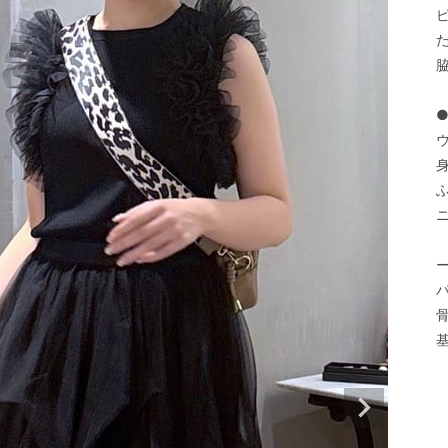
た
身
ニ
骨
基
    
      