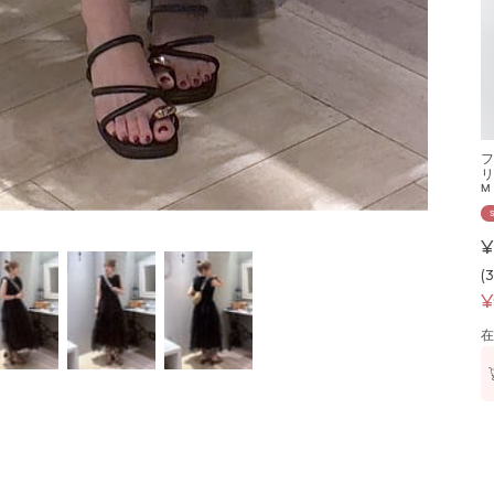
フ
リ
M
¥
(
¥
在