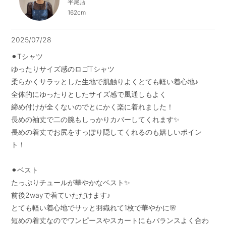
平尾店
162cm
2025/07/28
⚫︎Tシャツ

ゆったりサイズ感のロゴTシャツ

柔らかくサラッとした生地で肌触りよくとても軽い着心地♪

全体的にゆったりとしたサイズ感で風通しもよく

締め付けが全くないのでとにかく楽に着れました！

長めの袖丈で二の腕もしっかりカバーしてくれます✨

長めの着丈でお尻をすっぽり隠してくれるのも嬉しいポイン
ト！

⚫︎ベスト

たっぷりチュールが華やかなベスト✨

前後2wayで着ていただけます♪

とても軽い着心地でサッと羽織れて1枚で華やかに🌸

短めの着丈なのでワンピースやスカートにもバランスよく合わ