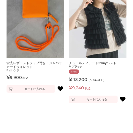
蛍光レザーストラップ付き・ジャバラ
チュールティアード2wayベスト
カードウォレット
M
ブラック
F
オレンジ
SALE
¥
9,900
税込
¥
13,200
(30%OFF)
♥
¥
9,240
税込
カートに入れる
♥
カートに入れる