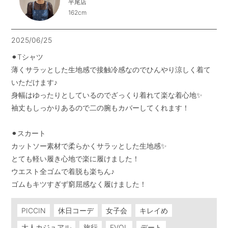
平尾店
162cm
2025/06/25
⚫︎Tシャツ

薄くサラッとした生地感で接触冷感なのでひんやり涼しく着て
いただけます♪

身幅はゆったりとしているのでざっくり着れて楽な着心地✨

袖丈もしっかりあるので二の腕もカバーしてくれます！

⚫︎スカート

カットソー素材で柔らかくサラッとした生地感✨

とても軽い履き心地で楽に履けました！

ウエスト全ゴムで着脱も楽ちん♪

PICCIN
休日コーデ
女子会
キレイめ
大人カジュアル
旅行
EVOL
デート