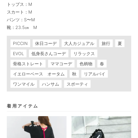
トップス：M

スカート：M

パンツ：S〜M

靴：23.5㎝　M
PICCIN
休日コーデ
大人カジュアル
旅行
夏
EVOL
低身長さんコーデ
リラックス
骨格ストレート
ママコーデ
色柄物
春
イエローベース オータム
秋
リアルバイ
ワンマイル
ハンサム
スポーティ
着用アイテム