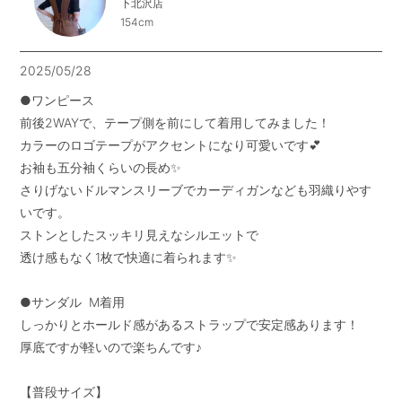
下北沢店
154cm
2025/05/28
●ワンピース

前後2WAYで、テープ側を前にして着用してみました！

カラーのロゴテープがアクセントになり可愛いです💕

お袖も五分袖くらいの長め✨

さりげないドルマンスリーブでカーディガンなども羽織りやす
いです。

ストンとしたスッキリ見えなシルエットで

透け感もなく1枚で快適に着られます✨

●サンダル  M着用

しっかりとホールド感があるストラップで安定感あります！

厚底ですが軽いので楽ちんです♪

【普段サイズ】
