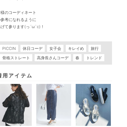
皆様のコーディネート

の参考になれるように

げて参ります(っ´ω`c)！

PICCIN
休日コーデ
女子会
キレイめ
旅行
骨格ストレート
高身長さんコーデ
春
トレンド
着用アイテム