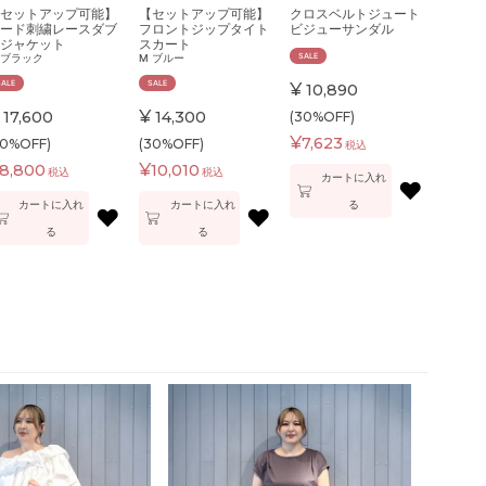
セットアップ可能】
【セットアップ可能】
クロスベルトジュート
ード刺繍レースダブ
フロントジップタイト
ビジューサンダル
ジャケット
スカート
SALE
ブラック
M
ブルー
SALE
SALE
¥
10,890
¥
17,600
14,300
(30%OFF)
¥
7,623
50%OFF)
(30%OFF)
税込
¥
8,800
10,010
税込
税込
カートに入れ
♥
カートに入れ
カートに入れ
る
♥
♥
る
る