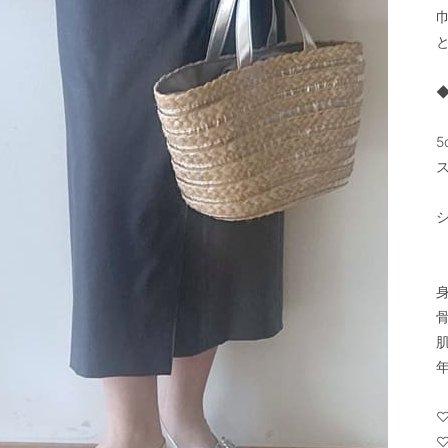
と
5
身
骨
肌
年
♡