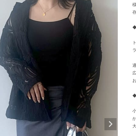
ラ
お
◆
小
大