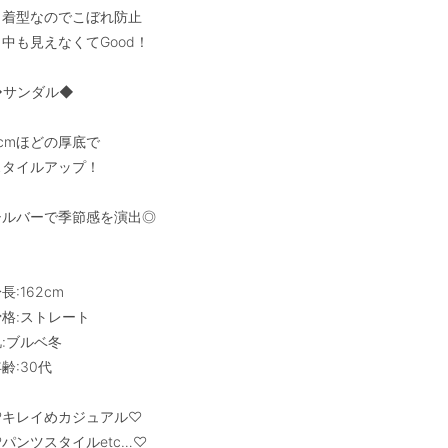
巾着型なのでこぼれ防止

中も見えなくてGood！

◆サンダル◆

cmほどの厚底で

スタイルアップ！

シルバーで季節感を演出◎

長:162cm

格:ストレート

:ブルベ冬

齢:30代

♡キレイめカジュアル♡

パンツスタイルetc…♡
