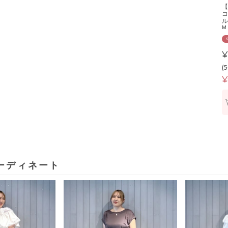
【
コ
ル
M
¥
(
¥
ーディネート