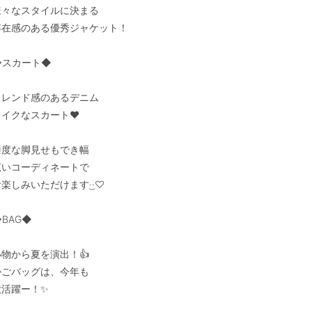
様々なスタイルに決まる

存在感のある優秀ジャケット！

◆スカート◆

トレンド感のあるデニム

イクなスカート❤︎

適度な脚見せもでき幅

広いコーディネートで

楽しみいただけます·͜·♡

BAG◆

物から夏を演出！👍

かごバッグは、今年も

活躍ー！✨
