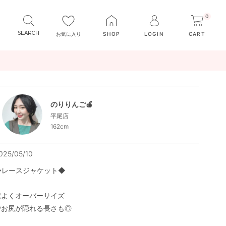
0
お気に入り
SHOP
LOGIN
CART
のりりんご🍎
平尾店
162cm
025/05/10
◆レースジャケット◆

程よくオーバーサイズ

でお尻が隠れる長さも◎
