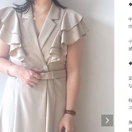
◆
巾
小
感
な
身
骨