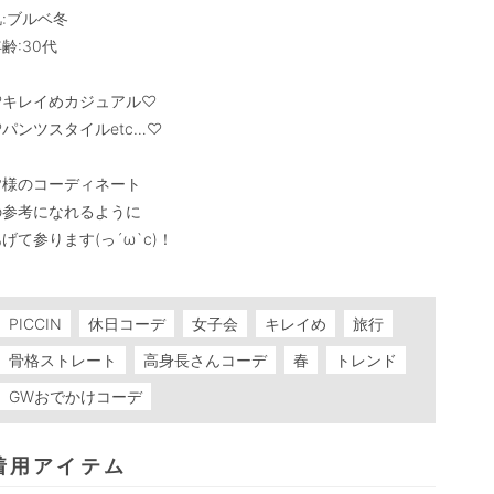
:ブルベ冬

齢:30代

♡キレイめカジュアル♡

パンツスタイルetc…♡

皆様のコーディネート

の参考になれるように

げて参ります(っ´ω`c)！

PICCIN
休日コーデ
女子会
キレイめ
旅行
骨格ストレート
高身長さんコーデ
春
トレンド
GWおでかけコーデ
着用アイテム