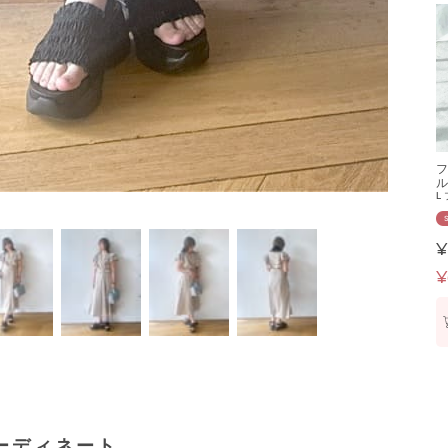
フ
ル
L
¥
¥
ーディネート