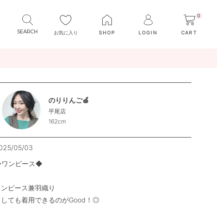
0
お気に入り
SHOP
LOGIN
CART
のりりんご🍎
平尾店
162cm
025/05/03
◆ワンピース◆

ワンピース兼羽織り

しても着用できるのがGood！◎
