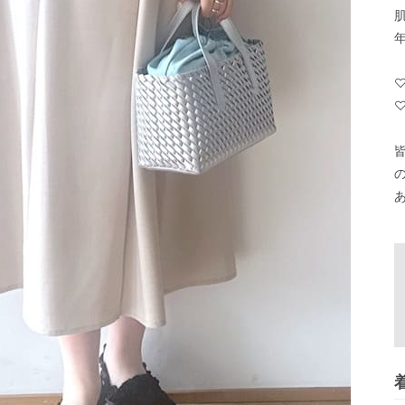
肌
年
♡
あ