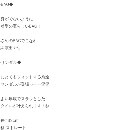
BAG◆

中身がでないように

着型の夏らしいBAG！

さめのBAGでこなれ

を演出✧*｡

◆サンダル◆

足にとてもフィットする秀逸

サンダルが登場っーー👏👏

程よい厚底でスラッとした

スタイルが叶えられます！👍

長:162cm

格:ストレート
