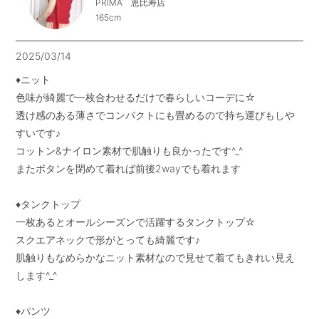
PRIMA 恵比寿店
165cm
2025/03/14
♦︎ニット

色味が綺麗で一枚合わせるだけで春らしいコーデに☆

透け感のある薄さでコンパクトにも畳めるので持ち運びもしや
すいです♪

コットン&ナイロン素材で肌触りも良かったです^_^

またボタンを閉めて着れば前後2wayでも着れます

♦︎タンクトップ

一枚あるとオールシーズンで活躍するタンクトップ☆

スクエアネックで形がとっても綺麗です♪

肌触りもなめらかなニット素材なので見せて着てもきれい見え
します^_^

♦︎パンツ
