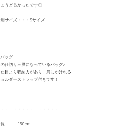
ちょうど良かったです◎

着用サイズ・・・Sサイズ

バッグ

中の仕切り三層になっているバッグ♪

見た目より収納力があり、肩にかけれる

ショルダーストラップ付きです！

・・・・・・・・・・・・・・・

           150cm
