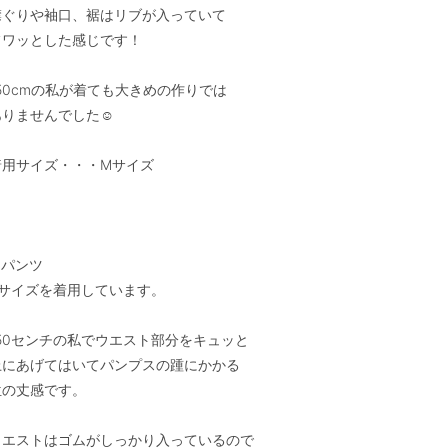
襟ぐりや袖口、裾はリブが入っていて

フワッとした感じです！

50cmの私が着ても大きめの作りでは

りませんでした☺︎

着用サイズ・・・Mサイズ

パンツ

Sサイズを着用しています。

150センチの私でウエスト部分をキュッと

上にあげてはいてパンプスの踵にかかる

位の丈感です。

ウエストはゴムがしっかり入っているので
