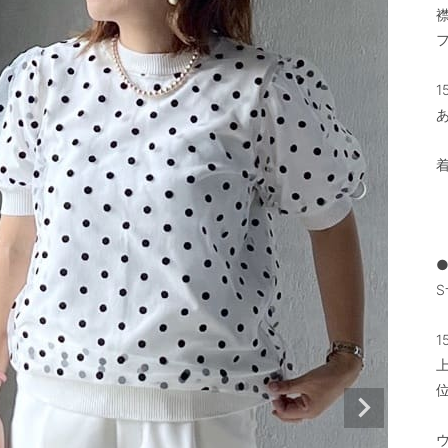
1
あ
●