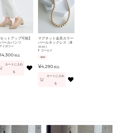
セットアップ可能】
マグネット金具カラー
パールパンツ
パールネックレス（8
ｍｍ）
アイボリー
F
ゴールド
14,300
税込
NEW
カートに入れ
¥
4,290
♥
税込
る
カートに入れ
♥
る