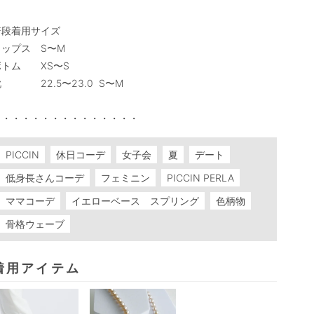
普段着用サイズ

ップス　S〜M

トム　　XS〜S

　　　　22.5〜23.0  S〜M

PICCIN
休日コーデ
女子会
夏
デート
低身長さんコーデ
フェミニン
PICCIN PERLA
ママコーデ
イエローベース スプリング
色柄物
骨格ウェーブ
着用アイテム