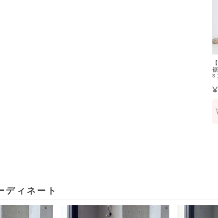
【
裾
S
¥
ーディネート