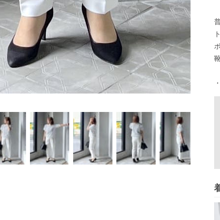
ト
ボ
靴