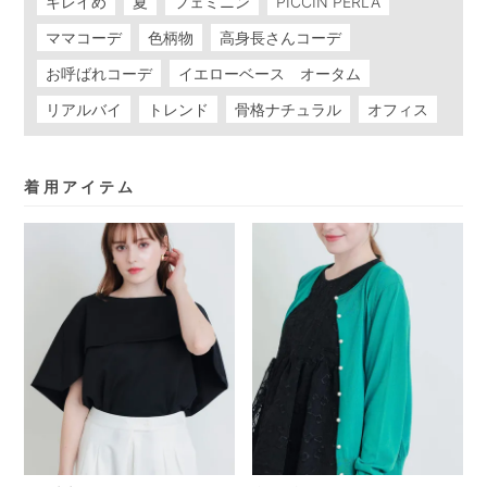
キレイめ
夏
フェミニン
PICCIN PERLA
ママコーデ
色柄物
高身長さんコーデ
お呼ばれコーデ
イエローベース オータム
リアルバイ
トレンド
骨格ナチュラル
オフィス
着用アイテム