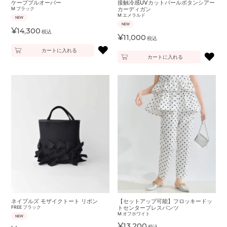
ケーププルオーバー
接触冷感UVカットパールボタンシアー
M
ブラック
カーディガン
M
エメラルド
NEW
NEW
¥
14,300
税込
¥
11,000
税込
♥
カートに入れる
♥
カートに入れる
ネイプルズ モザイクトート リボン
【セットアップ可能】フロッキードッ
FREE
ブラック
トセンタープレスパンツ
M
オフホワイト
NEW
¥
13,200
税込