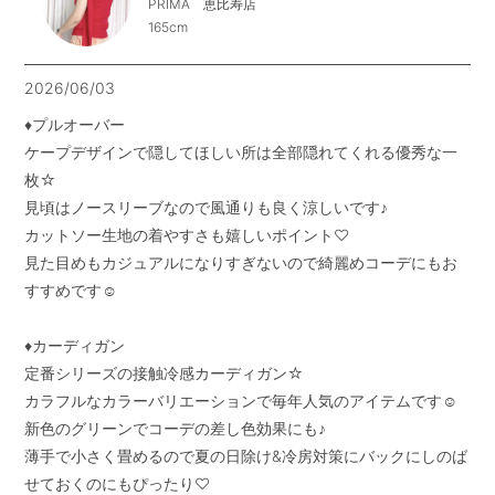
PRIMA 恵比寿店
165cm
2026/06/03
♦︎プルオーバー　

ケープデザインで隠してほしい所は全部隠れてくれる優秀な一
枚☆

見頃はノースリーブなので風通りも良く涼しいです♪

カットソー生地の着やすさも嬉しいポイント♡

見た目めもカジュアルになりすぎないので綺麗めコーデにもお
すすめです☺︎

♦︎カーディガン

定番シリーズの接触冷感カーディガン☆

カラフルなカラーバリエーションで毎年人気のアイテムです☺︎

新色のグリーンでコーデの差し色効果にも♪

薄手で小さく畳めるので夏の日除け&冷房対策にバックにしのば
せておくのにもぴったり♡
