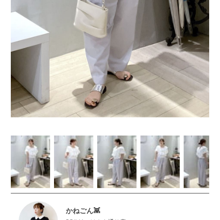
かねごん👾