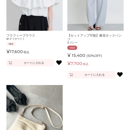
フラフィーブラウス
【セットアップ可能】麻混タックパン
M
オフホワイト
ツ
S
グレー
NEW
SALE
¥
17,600
税込
¥
15,400
(50%OFF)
♥
¥
カートに入れる
7,700
税込
♥
カートに入れる