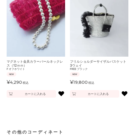
マグネット金具カラーパールネックレ
フリルショルダーサイザルバスケット
ス（12ｍｍ）
3ウェイ
F
オフホワイト
FREE
ブラック
NEW
NEW
¥
¥
4,290
19,800
税込
税込
♥
♥
カートに入れる
カートに入れる
その他のコーディネート