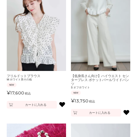
フリルドットブラウス
【低身長さん向け】ハイウエスト セン
M
ホワイト系その他
タープレス ポケットパールワイドパン
ツ
NEW
S
オフホワイト
¥
17,600
税込
NEW
¥
13,750
税込
♥
カートに入れる
♥
カートに入れる