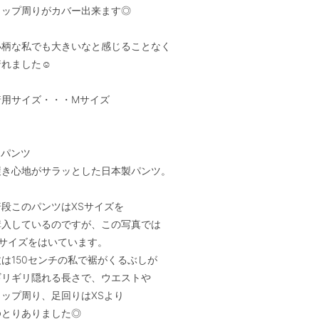
ヒップ周りがカバー出来ます◎

小柄な私でも大きいなと感じることなく

れました☺︎

着用サイズ・・・Mサイズ

パンツ

履き心地がサラッとした日本製パンツ。

普段このパンツはXSサイズを

購入しているのですが、この写真では

Sサイズをはいています。

丈は150センチの私で裾がくるぶしが

ギリギリ隠れる長さで、ウエストや

ヒップ周り、足回りはXSより

ゆとりありました◎
