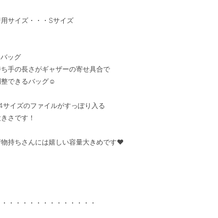
着用サイズ・・・Sサイズ

バッグ

持ち手の長さがギャザーの寄せ具合で

整できるバッグ☺︎

A4サイズのファイルがすっぽり入る

きさです！

荷物持ちさんには嬉しい容量大きめです❤︎

・・・・・・・・・・・・・・・
