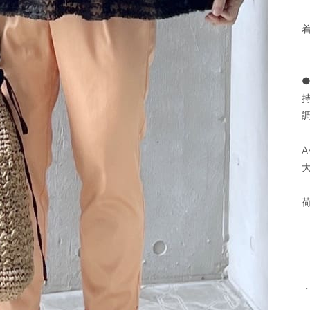
●
調
大