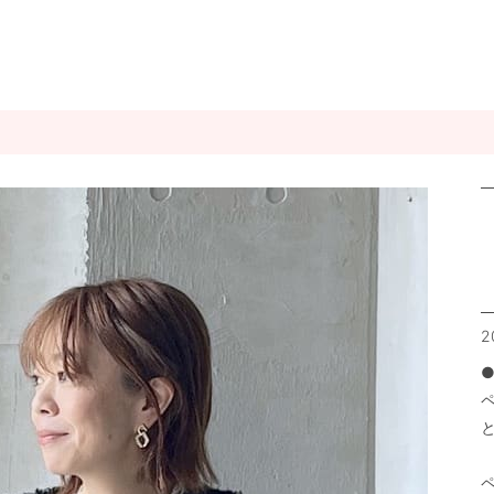
2
●
と