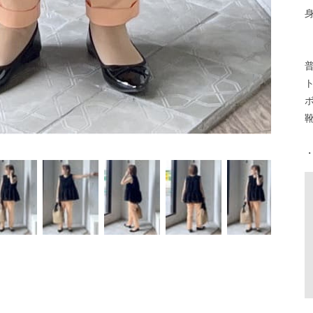
身長
ト
ボ
靴