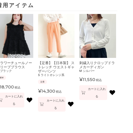
着用アイテム
ラワーチュールノー
【定番】【日本製】 ス
刺繍入りクロップドラ
リーブブラウス
トレッチ ウエストギャ
メカーディガン
ザーパンツ
ブラック
M
シルバー
S
ライトオレンジ系
NEW
¥
11,550
税込
定番
18,700
税込
カートに入れ
¥
14,300
♥
税込
カートに入れ
る
♥
カートに入れ
♥
る
る