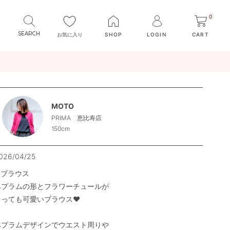
0
お気に入り
SHOP
LOGIN
CART
MOTO
PRIMA 恵比寿店
150cm
026/04/25
ブラウス

ペプラムの形とフラワーチュールが

っても可愛いブラウス❤︎

ペプラムデザインでウエスト周りや
