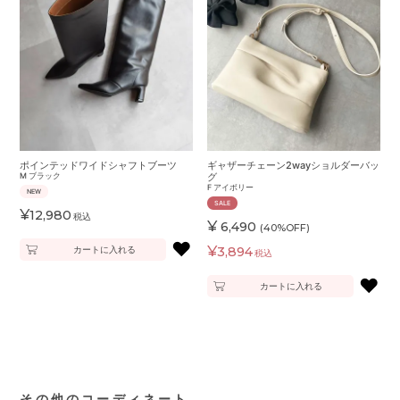
ポインテッドワイドシャフトブーツ
ギャザーチェーン2wayショルダーバッ
M
ブラック
グ
F
アイボリー
NEW
SALE
¥
12,980
税込
¥
6,490
(40%OFF)
♥
¥
カートに入れる
3,894
税込
♥
カートに入れる
その他のコーディネート