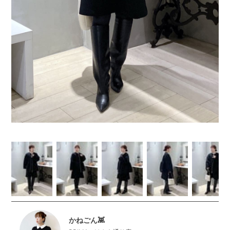
かねごん👾