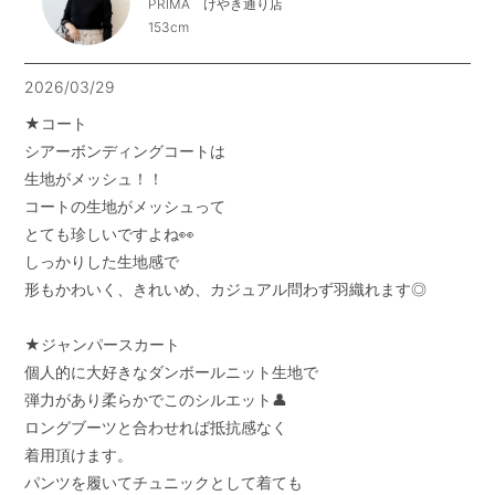
PRIMA けやき通り店
153cm
2026/03/29
★コート

シアーボンディングコートは

生地がメッシュ！！

コートの生地がメッシュって

とても珍しいですよね👀

しっかりした生地感で

形もかわいく、きれいめ、カジュアル問わず羽織れます◎

★ジャンパースカート

個人的に大好きなダンボールニット生地で

弾力があり柔らかでこのシルエット👤

ロングブーツと合わせれば抵抗感なく

着用頂けます。

パンツを履いてチュニックとして着ても
