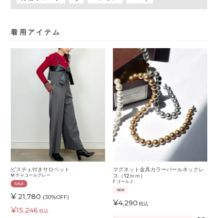
着用アイテム
ビスチェ付きサロペット
マグネット金具カラーパールネックレ
M
チャコールグレー
ス（12ｍｍ）
F
ゴールド
SALE
NEW
¥
21,780
(30%OFF)
¥
4,290
税込
¥
15,246
税込