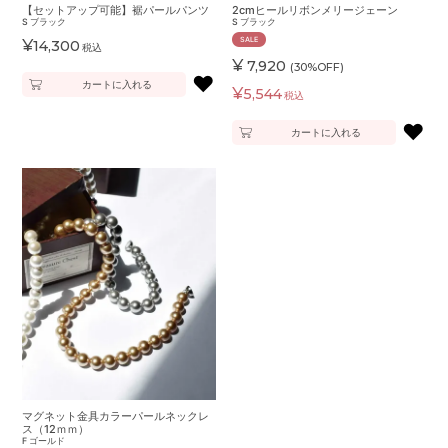
【セットアップ可能】裾パールパンツ
2cmヒールリボンメリージェーン
S
ブラック
S
ブラック
SALE
¥
14,300
税込
¥
7,920
(30%OFF)
♥
カートに入れる
¥
5,544
税込
♥
カートに入れる
マグネット金具カラーパールネックレ
ス（12ｍｍ）
F
ゴールド