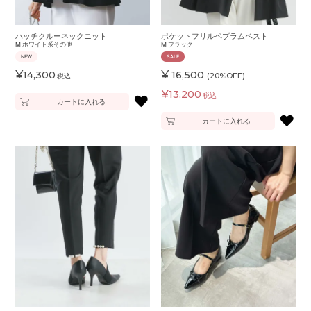
ハッチクルーネックニット
ポケットフリルペプラムベスト
M
ホワイト系その他
M
ブラック
NEW
SALE
¥
¥
14,300
16,500
(20%OFF)
税込
¥
13,200
税込
♥
カートに入れる
♥
カートに入れる