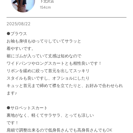
下北沢店
154cm
2025/08/22
●ブラウス

お袖も身頃もゆってりしていてサラッと

着やすいです。

裾にゴムが入っていて丈感は短めなので

ワイドパンツやロングスカートとも相性良いです！

リボンを緩めに絞って首元を出してスッキリ

スタイルも良いですし、オフショルにしたり

キュッと首元まで締めて襟を立てたりと、お好みで合わせられ
ます♪

●サロペットスカート

裏地がなく、軽くてサラサラ、とっても涼しい

です！

肩細で調整出来るので低身長さんでも高身長さんでもOK
