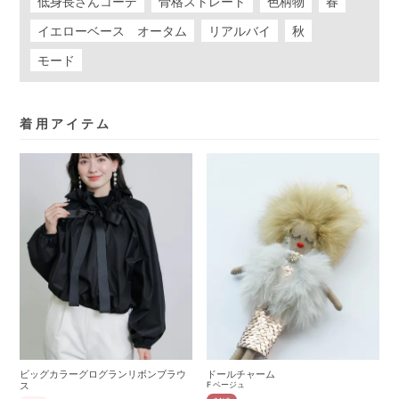
低身長さんコーデ
骨格ストレート
色柄物
春
イエローベース オータム
リアルバイ
秋
モード
着用アイテム
ビッグカラーグログランリボンブラウ
ドールチャーム
ス
F
ベージュ