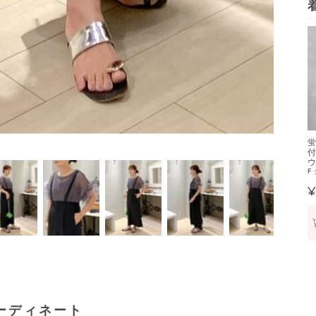
蛍
付
ウ
F
¥
ーディネート