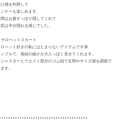
透け感を利用して

インナーも楽しめます。

丈間はお腹すっぽり隠してくれて

お尻は半分隠れる感じでした。

★サロペットスカート

サロペット好きの私にはたまらないアイテムです🤩

シンプルで、肩紐の細さが大人っぽく見せてくれます。

アジャスターとウエスト部分のゴム紐で丈間やサイズ感を調節で
ます。

•••••••••••••••••••••••••••••••••••••••
