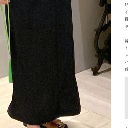
1
イ
4
普
ト
ス
パ
靴