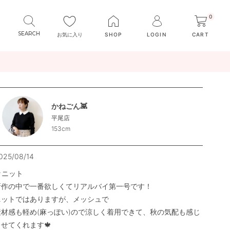
0
お気に入り
SHOP
LOGIN
CART
かねごん👾
平尾店
153cm
025/08/14
ニット

新作の中で一番欲しくてリアルバイ第一号です！

ニットではありますが、メッシュで

素材感も軽め(麻っぽい)ので涼しく着用できて、秋の気配も感じ
せてくれます🍁
