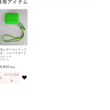
着用アイテム
光レザーストラップ
き・ジャバラカード
ォレット
グリーン
9,900
税込
カートに入れ
♥
る