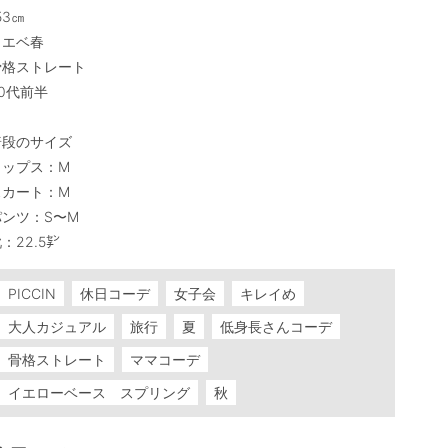
53㎝

エベ春

骨格ストレート

0代前半

段のサイズ

ップス：M

カート：M

ンツ：S〜M

：22.5㌢
PICCIN
休日コーデ
女子会
キレイめ
大人カジュアル
旅行
夏
低身長さんコーデ
骨格ストレート
ママコーデ
イエローベース スプリング
秋