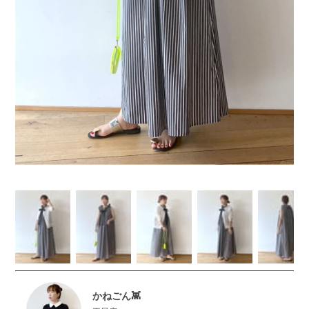
かねごん👾