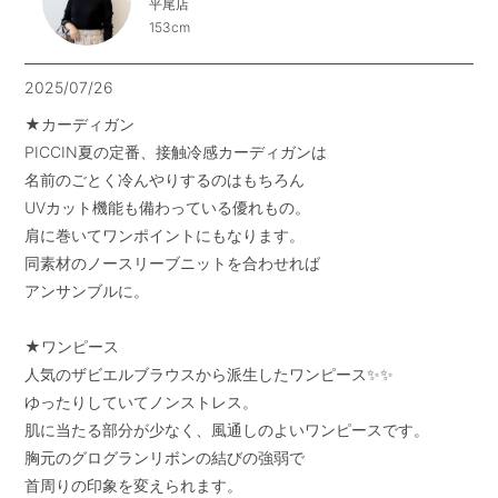
平尾店
153cm
2025/07/26
★カーディガン

PICCIN夏の定番、接触冷感カーディガンは

名前のごとく冷んやりするのはもちろん

UVカット機能も備わっている優れもの。

肩に巻いてワンポイントにもなります。

同素材のノースリーブニットを合わせれば

アンサンブルに。

★ワンピース

人気のザビエルブラウスから派生したワンピース✨✨

ゆったりしていてノンストレス。

肌に当たる部分が少なく、風通しのよいワンピースです。

胸元のグログランリボンの結びの強弱で

首周りの印象を変えられます。
