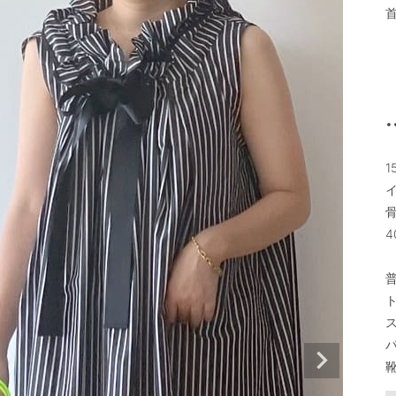
•
1
イ
4
普
ト
ス
パ
靴