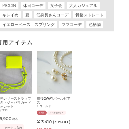
PICCIN
休日コーデ
女子会
大人カジュアル
キレイめ
夏
低身長さんコーデ
骨格ストレート
イエローベース スプリング
ママコーデ
色柄物
着用アイテム
光レザーストラップ
前後2WAYパールピア
き・ジャバラカード
ス
ォレット
F
ゴールド
イエロー
SALE
メール便対応可
9,900
税込
¥
3,410
(30%OFF)
カートに入れ