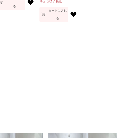
¥
2,387
♥
税込
る
カートに入れ
♥
る