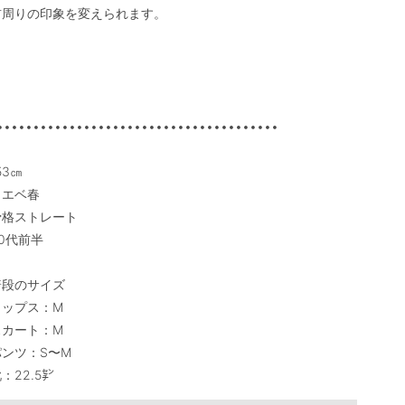
首周りの印象を変えられます。

•••••••••••••••••••••••••••••••••••••••

53㎝

エベ春

骨格ストレート

0代前半

段のサイズ

ップス：M

カート：M

ンツ：S〜M

：22.5㌢