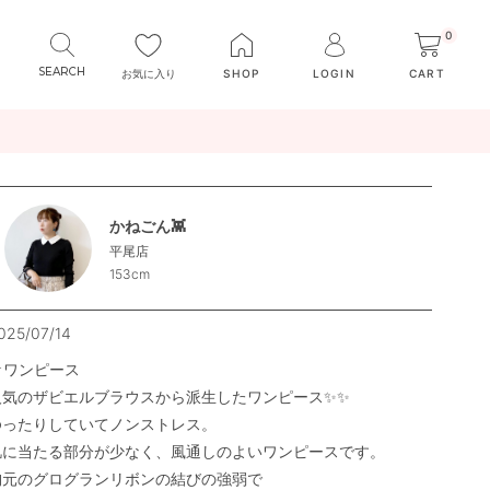
0
お気に入り
SHOP
LOGIN
CART
かねごん👾
平尾店
153cm
025/07/14
★ワンピース

人気のザビエルブラウスから派生したワンピース✨✨

ゆったりしていてノンストレス。

肌に当たる部分が少なく、風通しのよいワンピースです。

胸元のグログランリボンの結びの強弱で
