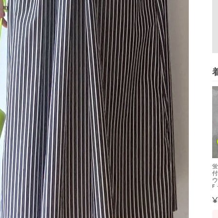
蛍
付
ウ
F
¥