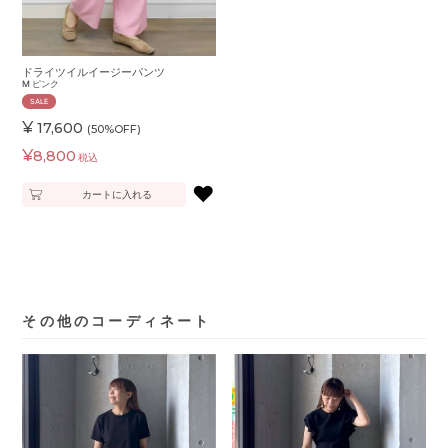
ドライツイルイージーパンツ
M
ピンク
SALE
¥
17,600
(50%OFF)
¥
8,800
税込
♥
カートに入れる
その他のコーディネート