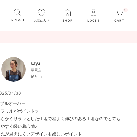
0
お気に入り
SHOP
LOGIN
CART
saya
平尾店
162cm
025/04/30
︎プルオーバー

肩フリルがポイント✨

柔らかくサラッとした生地で程よく伸びのある生地なのでとても
やすく軽い着心地♪

肩先が見えにくいデザインも嬉しいポイント！
