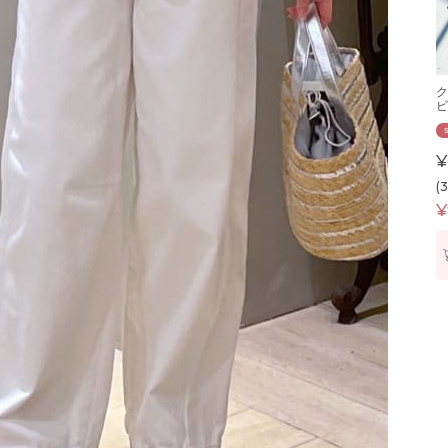
ク
ビ
¥
(
¥