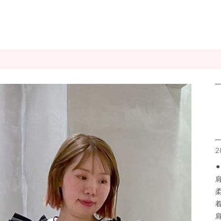
2
⚫
着