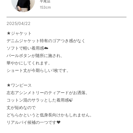
平尾店
153cm
2025/04/22
★ジャケット

デニムジャケット特有のゴアつき感がなく

ソフトで軽い着用感☁️

パールボタンが随所に施され、

華やかにしてくれます。

ショート丈が今期らしい1枚です。

★ワンピース

左右アシンメトリーのティアードがお洒落。

コットン混のサラッとした着用感🍃

丈が短めなので

どちらかというと低身長向けかもしれません。

リアルバイ候補の一つです♥️
