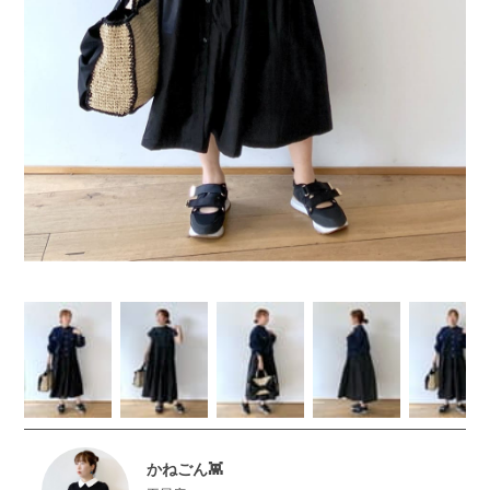
かねごん👾