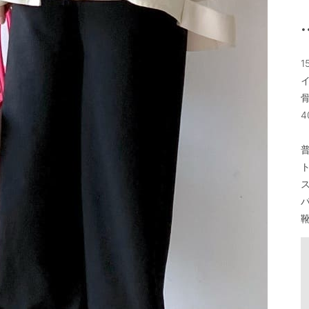
•
1
イ
4
普
ト
ス
パ
靴