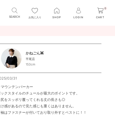
0
お気に入り
SHOP
LOGIN
CART
かねごん👾
平尾店
153cm
025/03/31
★マウンテンパーカー

バックスタイルのチュールが最大のポイントです。

お尻をスッポリ覆ってくれる丈の長さも◎

透け感があるので見た感じも重くはありません。

お袖はファスナーが付いており取り外すとベストに！！
