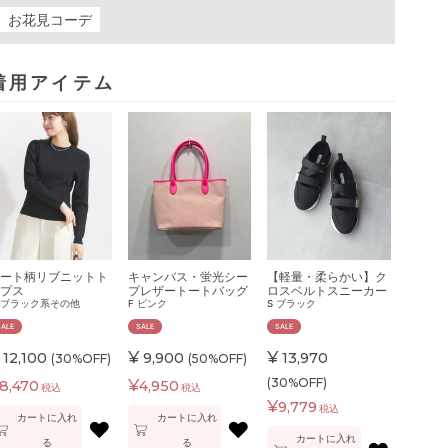
お花見コーデ
着用アイテム
ート柄リブニットト
キャンバス・蛍光シー
【軽量・柔らかい】ク
プス
プレザートートバッグ
ロスベルトスニーカー
ブラック系その他
F
ピンク
S
ブラック
SALE
SALE
SALE
¥
¥
12,100
9,900
13,970
(30%OFF)
(50%OFF)
(30%OFF)
¥
8,470
4,950
税込
税込
¥
9,779
税込
カートに入れ
カートに入れ
♥
♥
カートに入れ
る
る