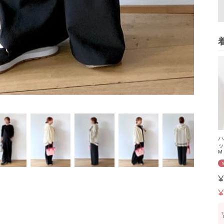
ハ
ッ
M
¥
¥