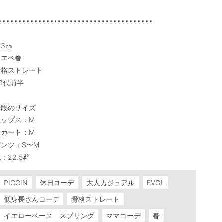
•••••••••••••••••••••••••••••••••••••••

53㎝

エベ春

骨格ストレート

0代前半

段のサイズ

ップス：M

カート：M

ンツ：S〜M

：22.5㌢
PICCIN
休日コーデ
大人カジュアル
EVOL
低身長さんコーデ
骨格ストレート
イエローベース スプリング
ママコーデ
春