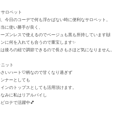
★サロペット

朝、今日のコーデで何も浮かばない時に便利なサロペット。

本当に使い勝手が良く、

シーズンレスで使えるのでベージュも黒も所持しています🙌

インに何を入れても合うので重宝します✨

丈は後ろの紐で調節できるので長さもさほど気になりません。

ニット

小さいハート♡柄なので甘くなり過ぎず

インナーとしても

メインのトップスとしても活用頂けます。

ちなみに私はリアルバイし

ビロテで活躍中💕
