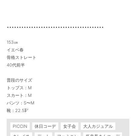
••••••••••••••••••••••••••••••••••••••••

153㎝

イエベ春

骨格ストレート

40代前半

普段のサイズ

トップス：M

スカート：M

パンツ：S〜M

靴：22.5㌢
PICCIN
休日コーデ
女子会
大人カジュアル