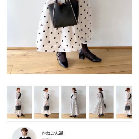
かねごん👾