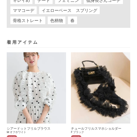
キレイめ
デート
フェミニン
低身長さんコーデ
ママコーデ
イエローベース スプリング
骨格ストレート
色柄物
春
着用アイテム
シアードットフリルブラウス
チュールフリルスマホショルダー
M
オフホワイト
F
ブラック