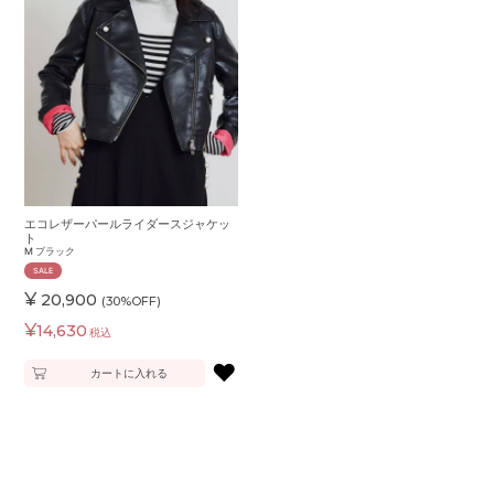
エコレザーパールライダースジャケッ
ト
M
ブラック
SALE
¥
20,900
(30%OFF)
¥
14,630
税込
♥
カートに入れる