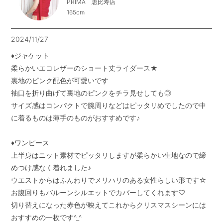
PRIMA 恵比寿店
165cm
2024/11/27
♦︎ジャケット

柔らかいエコレザーのショート丈ライダース★

裏地のピンク配色が可愛いです

袖口を折り曲げて裏地のピンクをチラ見せしても◎

サイズ感はコンパクトで腕周りなどはピッタリめでしたので中
に着るものは薄手のものがおすすめです♪

♦︎ワンピース

上半身はニット素材でピッタリしますが柔らかい生地なので締
めつけ感なく着れました♪

ウエストからはふんわりでメリハリのある女性らしい形です☆

お腹回りもバルーンシルエットでカバーしてくれます♡

切り替えになった赤色が映えてこれからクリスマスシーンには
おすすめの一枚です^_^
