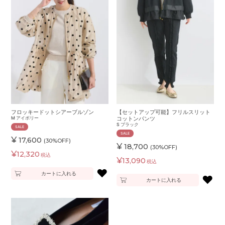
フロッキードットシアーブルゾン
【セットアップ可能】フリルスリット
M
アイボリー
コットンパンツ
S
ブラック
SALE
SALE
¥
17,600
(30%OFF)
¥
18,700
(30%OFF)
¥
12,320
税込
¥
13,090
税込
♥
カートに入れる
♥
カートに入れる