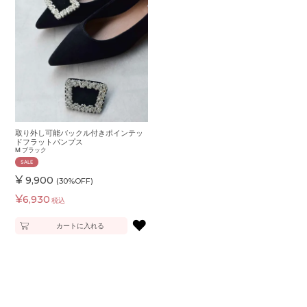
取り外し可能バックル付きポインテッ
ドフラットパンプス
M
ブラック
SALE
¥
9,900
(30%OFF)
¥
6,930
税込
♥
カートに入れる