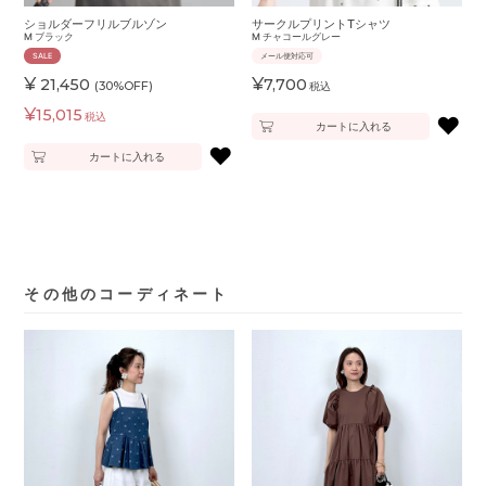
ショルダーフリルブルゾン
サークルプリントTシャツ
M
ブラック
M
チャコールグレー
SALE
メール便対応可
¥
¥
21,450
7,700
(30%OFF)
税込
¥
15,015
税込
♥
カートに入れる
♥
カートに入れる
その他のコーディネート