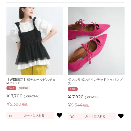
【WEB限定】裾チュールビスチェ
ダブルリボンポインテッドトゥパンプ
M
ブラック
ス
SALE
WEB限定
SALE
¥
7,700
¥
(30%OFF)
7,920
(30%OFF)
¥
5,390
¥
5,544
税込
税込
♥
♥
カートに入れる
カートに入れる